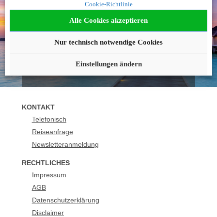
Cookie-Richtlinie
geworden?
Alle Cookies akzeptieren
Wir beraten Sie gerne!
Nur technisch notwendige Cookies
040 42236492
buchung@urlaubsplus.de
Einstellungen ändern
KONTAKT
Telefonisch
Reiseanfrage
Newsletteranmeldung
RECHTLICHES
Impressum
AGB
Datenschutzerklärung
Disclaimer