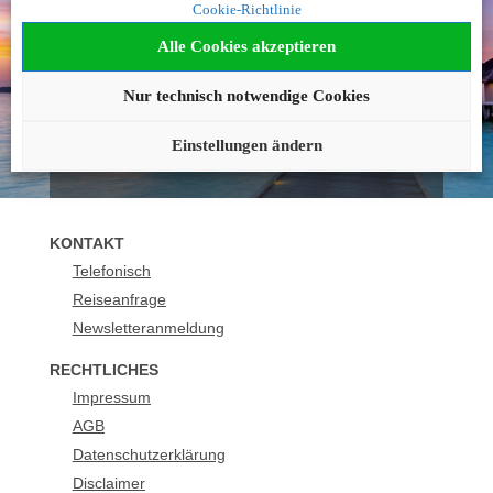
Cookie-Richtlinie
geworden?
Alle Cookies akzeptieren
Wir beraten Sie gerne!
Nur technisch notwendige Cookies
040 42236492
buchung@urlaubsplus.de
Einstellungen ändern
KONTAKT
Telefonisch
Reiseanfrage
Newsletteranmeldung
RECHTLICHES
Impressum
AGB
Datenschutzerklärung
Disclaimer