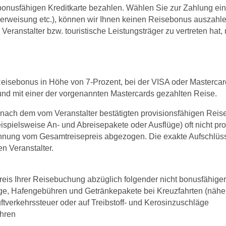
bonusfähigen Kreditkarte bezahlen. Wählen Sie zur Zahlung ein
Überweisung etc.), können wir Ihnen keinen Reisebonus auszah
eranstalter bzw. touristische Leistungsträger zu vertreten hat, n
Reisebonus in Höhe von 7-Prozent, bei der VISA oder Mastercar
nd mit einer der vorgenannten Mastercards gezahlten Reise.
 nach dem vom Veranstalter bestätigten provisionsfähigen Reisep
spielsweise An- und Abreisepakete oder Ausflüge) oft nicht pr
hnung vom Gesamtreisepreis abgezogen. Die exakte Aufschlüss
en Veranstalter.
eis Ihrer Reisebuchung abzüglich folgender nicht bonusfähiger
ge, Hafengebühren und Getränkepakete bei Kreuzfahrten (nähere
uftverkehrssteuer oder auf Treibstoff- und Kerosinzuschläge
hren