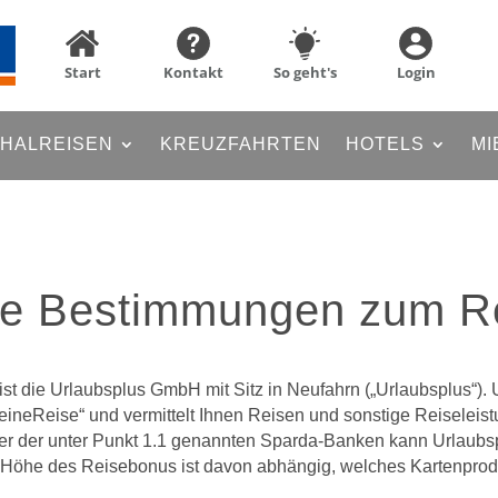
Start
Kontakt
So geht's
Login
HALREISEN
KREUZFAHRTEN
HOTELS
MI
ne Bestimmungen zum R
t die Urlaubsplus GmbH mit Sitz in Neufahrn („Urlaubsplus“). Ur
eineReise“ und vermittelt Ihnen Reisen und sonstige Reiseleis
ner der unter Punkt 1.1 genannten Sparda-Banken kann Urlaubsp
öhe des Reisebonus ist davon abhängig, welches Kartenproduk