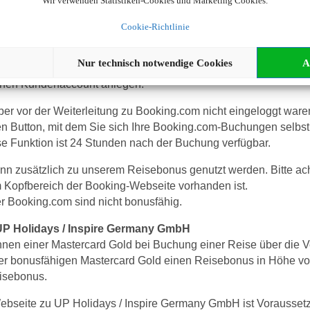
Wir verwenden Statistiken-Cookies und Marketing Cookies.
eis abgezogen wird. Ebenso sind gebuchte Ausflugs- und Getr
nd werden ebenfalls vom Gesamtreisepreis abgezogen.
Cookie-Richtlinie
gen
Nur technisch notwendige Cookies
A
terleitung zu Booking.com vorgenommen haben, ohne sich vorher
einen Kundenaccount anlegen.
 vor der Weiterleitung zu Booking.com nicht eingeloggt waren, 
en Button, mit dem Sie sich Ihre Booking.com-Buchungen selbst
Funktion ist 24 Stunden nach der Buchung verfügbar.
ann zusätzlich zu unserem Reisebonus genutzt werden. Bitte ac
Kopfbereich der Booking-Webseite vorhanden ist.
 Booking.com sind nicht bonusfähig.
UP Holidays / Inspire Germany GmbH
nen einer Mastercard Gold bei Buchung einer Reise über die V
r bonusfähigen Mastercard Gold einen Reisebonus in Höhe von
eisebonus.
Webseite zu UP Holidays / Inspire Germany GmbH ist Vorausset