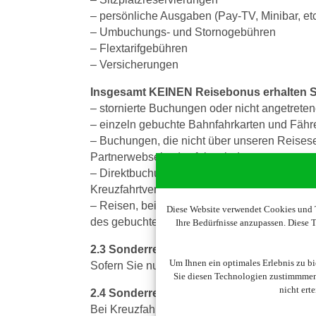
– persönliche Ausgaben (Pay-TV, Minibar, etc
– Umbuchungs- und Stornogebühren
– Flextarifgebühren
– Versicherungen
Insgesamt KEINEN Reisebonus erhalten S
– stornierte Buchungen oder nicht angetrete
– einzeln gebuchte Bahnfahrkarten und Fähr
– Buchungen, die nicht über unseren Reiseser
Partnerwebseiten) erfolgt sind
– Direktbuchungen bei Reiseveranstaltern u
Kreuzfahrtveranstaltern.
– Reisen, bei denen von dem jeweiligen Reise
Diese Website verwendet Cookies und T
des gebuchten Unternehmens).
Ihre Bedürfnisse anzupassen. Diese
2.3 Sonderregelung für Reisebonus auf F
Um Ihnen ein optimales Erlebnis zu b
Sofern Sie nur einen Flug buchen (sogenann
Sie diesen Technologien zustimmmen,
nicht ert
2.4 Sonderregelung für Reisebonus auf K
Bei Kreuzfahrtbuchungen (mit oder ohne Anrei