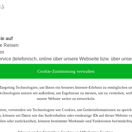
.).
ie auf
ne Reisen
en
vice (telefonisch, online über unsere Webseite bzw. über unser
Cookie-Zustimmung verwalten
nd anderen touristischen Unternehmen, insbesondere sogenann
veranstalter bzw. touristischen Unternehmen für Ihre Buchung 
argeting Technologien, um Ihnen ein besseres Internet-Erlebnis zu ermöglichen und
 Technologien nutzen wir außerdem, um Ergebnisse zu messen, um zu verstehen, w
unsere Website weiter zu entwickeln.
lüge
ieten, verwenden wir Technologien wie Cookies, um Geräteinformationen zu speich
te Nur-Flüge), gewähren wir pro Person und pro Ticket einen 
 können wir Daten wie das Surfverhalten oder eindeutige IDs auf dieser Website v
eilen oder zurückziehen, können bestimmte Merkmale und Funktionen beeinträchti
reuzfahrten
se) ist nur der reine Kabinenpreis bonusfähig. Dies bedeutet,