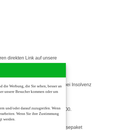
en direkten Link auf unsere
te „on-board“-Buchungen bei
keine Vergütung erhalten (z-B. bei Insolvenz
 die Werbung, die Sie sehen, besser an
oher unsere Besucher kommen oder um
ern und/oder darauf zuzugreifen. Wenn
Reisebonus in Höhe von EUR 10,00.
erarbeiten. Wenn Sie ihre Zustimmung
gt werden.
 dass Ihr gebuchtes An- und Abreisepaket