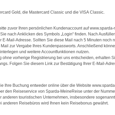
ercard Gold, die Mastercard Classic und die VISA Classic.
bitte zuvor Ihren persönlichen Kundenaccount auf www.sparda-m
ie Sie nach Anklicken des Symbols „Login“ finden. Nach Ausfüll
rer E-Mail-Adresse. Sollten Sie diese Mail nach 5 Minuten noch ni
er Mail zur Vergabe Ihres Kundenpassworts. Anschließend könne
nterlegen und weitere Accountfunktionen nutzen.
ng ohne vorherige Registrierung bei uns entscheiden, erhalten 
ngs. Folgen Sie diesem Link zur Bestätigung Ihrer E-Mail-Adr
e Ihre Buchung entweder online über die Website www.sparda-
ber den Reiseservice von Sparda-MeineReise unter der Nummer 
r anderen touristischen Unternehmen, insbesondere sogenann
ei anderen Reisebüros wird Ihnen kein Reisebonus gewährt.