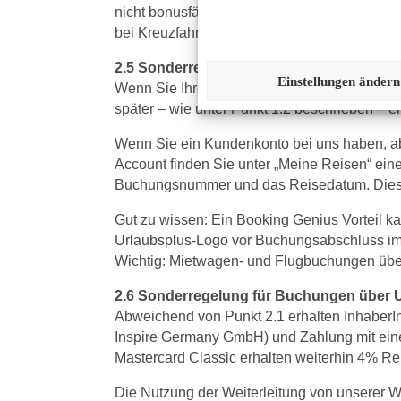
nicht bonusfähig ist und vom Gesamtreisepr
bei Kreuzfahrtbuchungen nicht bonusfähig u
2.5 Sonderregelung für Booking-Buchun
Einstellungen ändern
Wenn Sie Ihre Hotelbuchung über unsere Wei
später – wie unter Punkt 1.2 beschrieben – 
Wenn Sie ein Kundenkonto bei uns haben, aber
Account finden Sie unter „Meine Reisen“ ein
Buchungsnummer und das Reisedatum. Diese 
Gut zu wissen: Ein Booking Genius Vorteil k
Urlaubsplus-Logo vor Buchungsabschluss im 
Wichtig: Mietwagen- und Flugbuchungen über
2.6 Sonderregelung für Buchungen über 
Abweichend von Punkt 2.1 erhalten InhaberIn
Inspire Germany GmbH) und Zahlung mit eine
Mastercard Classic erhalten weiterhin 4% R
Die Nutzung der Weiterleitung von unserer 