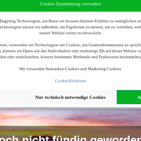
Cookie-Zustimmung verwalten
argeting Technologien, um Ihnen ein besseres Internet-Erlebnis zu ermöglichen und
 Technologien nutzen wir außerdem, um Ergebnisse zu messen, um zu verstehen, w
Wir brauchen Ihre Einwilligung
unsere Website weiter zu entwickeln.
ellen, aktivieren Sie bitte die Cookies. Es werden ggf. personenbe
ieten, verwenden wir Technologien wie Cookies, um Geräteinformationen zu speich
 können wir Daten wie das Surfverhalten oder eindeutige IDs auf dieser Website v
eilen oder zurückziehen, können bestimmte Merkmale und Funktionen beeinträchti
Cookies akzeptieren
Wir verwenden Statistiken-Cookies und Marketing Cookies.
Cookie-Richtlinie
Nur technisch notwendige Cookies
A
och nicht fündig geworde